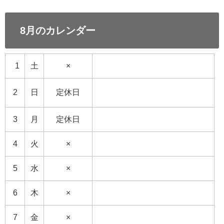
8月のカレンダー
0
1
土
×
2
日
定休日
3
月
定休日
4
火
×
5
水
×
6
木
×
7
金
×