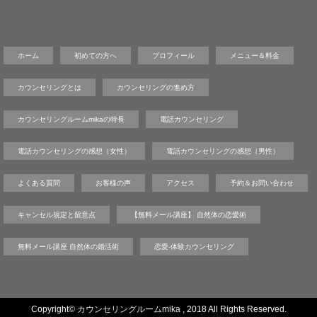
ホーム
初めての方へ
プロフィール
メニュー＆料金
カウンセリングとは
カウンセリングの進め方
カウンセリングルームmikaの特長
電話カウンセリング
電話カウンセリングの感想（女性）
電話カウンセリングの感想（男性）
よくある質問
お客様の声
アクセス
予約＆お問い合わせ
キャンセル規定と留意点
【無料メール講座】 自然体の恋愛術
無料メール講座 自然体の婚活術
恋愛-体験カウンセリング
Copyright©
カウンセリングルームmika
, 2018 All Rights Reserved.