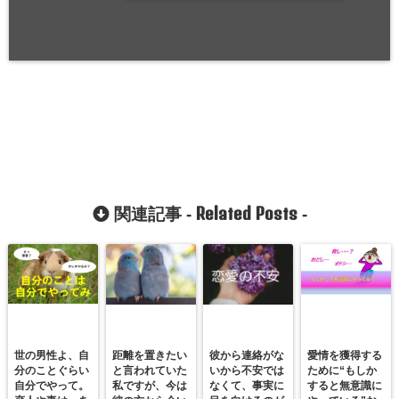
Related Posts
関連記事 -
-
世の男性よ、自
距離を置きたい
彼から連絡がな
愛情を獲得する
分のことぐらい
と言われていた
いから不安では
ために“もしか
自分でやって。
私ですが、今は
なくて、事実に
すると無意識に