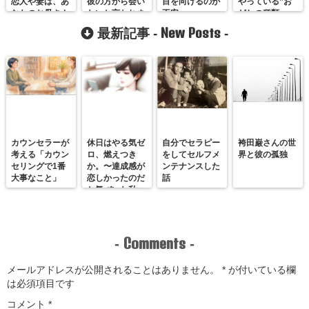
恋人や妻は、あ
彼の方から会い
目を向けるのが
やっている”お
なたのお母さん
たいと言われま
不安
どしの種類
ではありませ
す。
New Posts
最新記事 -
-
ん。
カウンセラーが
休日はやる気ゼ
自分でセラピー
袴田巌さんの世
考える「カウン
ロ、燃えつき
をしてセルフメ
界と彼の孤独
セリングで1番
か。〜達成感が
ンテナンスした
大事なこと」
恋しかったのだ
話
と気づいた私
が、満たされる
感覚を思い出す
まで〜
Comments
-
-
メールアドレスが公開されることはありません。
*
が付いている欄
は必須項目です
コメント
*