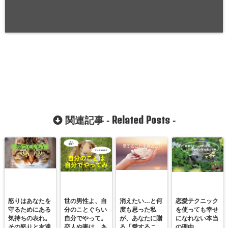
Related Posts
関連記事 -
-
怒りはあなたを
世の男性よ、自
消えたい…と何
恋愛テクニック
守るためにある
分のことぐらい
度も思った私
を使っても幸せ
気持ちの表れ。
自分でやって。
が、あなたに贈
になれない本当
その怒りと友達
恋人や妻は、あ
る「愛するこ
の理由