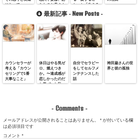
になって。
なたのお母さん
と」と「生きる
ではありませ
こと」の意味
New Posts
最新記事 -
-
ん。
カウンセラーが
休日はやる気ゼ
自分でセラピー
袴田巌さんの世
考える「カウン
ロ、燃えつき
をしてセルフメ
界と彼の孤独
セリングで1番
か。〜達成感が
ンテナンスした
大事なこと」
恋しかったのだ
話
と気づいた私
が、満たされる
感覚を思い出す
まで〜
Comments
-
-
メールアドレスが公開されることはありません。
*
が付いている欄
は必須項目です
コメント
*