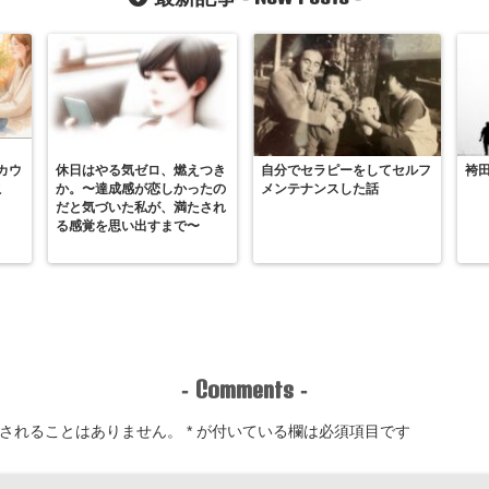
カウ
休日はやる気ゼロ、燃えつき
自分でセラピーをしてセルフ
袴
こ
か。〜達成感が恋しかったの
メンテナンスした話
だと気づいた私が、満たされ
る感覚を思い出すまで〜
Comments
-
-
されることはありません。
*
が付いている欄は必須項目です