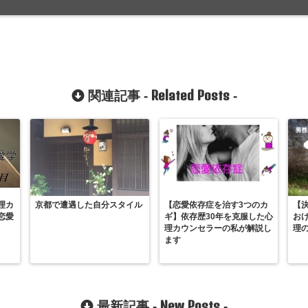
Related Posts
関連記事 -
-
理カ
京都で遭遇した自分スタイル
【恋愛依存症を治す3つのカ
【
恋愛
ギ】依存歴30年を克服した心
お
理カウンセラーの私が解説し
理
ます
New Posts
最新記事 -
-