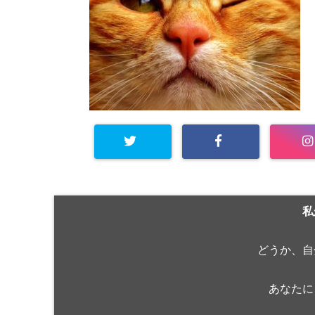
私
どうか、自
あなたに