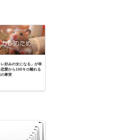
カレ好みの女になる」が幸
恋愛から100キロ離れる
撃の事実