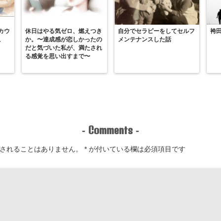
カウ
休日はやる気ゼロ、燃えつき
自分でセラピーをしてセルフ
袴
こ
か。〜達成感が恋しかったの
メンテナンスした話
だと気づいた私が、満たされ
る感覚を思い出すまで〜
Comments
-
-
されることはありません。
*
が付いている欄は必須項目です