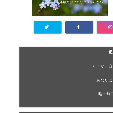
私
どうか、自
あなたに
唯一無