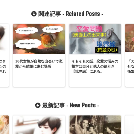
Related Posts
関連記事 -
-
つき
30代女性が自然な出会いで恋
そもそもの話、恋愛の悩みの
「
たの
愛から結婚に進む場所
根本は自分と他人の線引き
せな
され
【境界線】にある。
衝
New Posts
最新記事 -
-