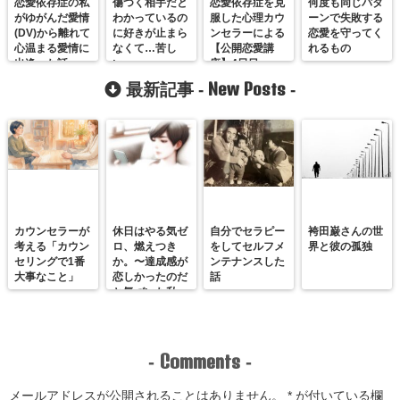
恋愛依存症の私
傷つく相手だと
恋愛依存症を克
何度も同じパタ
がゆがんだ愛情
わかっているの
服した心理カウ
ーンで失敗する
(DV)から離れて
に好きが止まら
ンセラーによる
恋愛を守ってく
心温まる愛情に
なくて…苦し
【公開恋愛講
れるもの
出逢った話
い。
座】4日目
New Posts
最新記事 -
-
カウンセラーが
休日はやる気ゼ
自分でセラピー
袴田巌さんの世
考える「カウン
ロ、燃えつき
をしてセルフメ
界と彼の孤独
セリングで1番
か。〜達成感が
ンテナンスした
大事なこと」
恋しかったのだ
話
と気づいた私
が、満たされる
感覚を思い出す
まで〜
Comments
-
-
メールアドレスが公開されることはありません。
*
が付いている欄