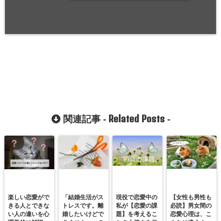
Related Posts
関連記事 -
-
楽しい恋愛がで
「結婚生活がス
現役で恋愛中の
【女性も男性も
きる人とできな
トレスです。離
私が【恋愛の課
必読】男女間の
い人の違いを心
婚したいけどで
題】を考えるこ
恋愛心理は、こ