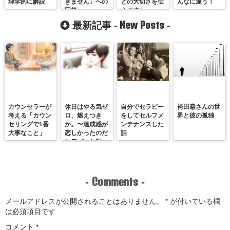
理学的に解説
きません」への
との大切さを伝
んなに違う！
回答
えますね
New Posts
最新記事 -
-
カウンセラーが
休日はやる気ゼ
自分でセラピー
袴田巌さんの世
考える「カウン
ロ、燃えつき
をしてセルフメ
界と彼の孤独
セリングで1番
か。〜達成感が
ンテナンスした
大事なこと」
恋しかったのだ
話
と気づいた私
が、満たされる
感覚を思い出す
まで〜
Comments
-
-
メールアドレスが公開されることはありません。
*
が付いている欄
は必須項目です
コメント
*