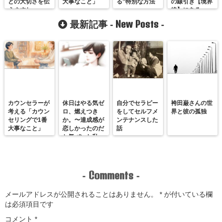
との大切さを伝
大事なこと」
る”特別な方法
の線引き【境界
えますね
線】にある。
New Posts
最新記事 -
-
カウンセラーが
休日はやる気ゼ
自分でセラピー
袴田巌さんの世
考える「カウン
ロ、燃えつき
をしてセルフメ
界と彼の孤独
セリングで1番
か。〜達成感が
ンテナンスした
大事なこと」
恋しかったのだ
話
と気づいた私
が、満たされる
感覚を思い出す
まで〜
Comments
-
-
メールアドレスが公開されることはありません。
*
が付いている欄
は必須項目です
コメント
*