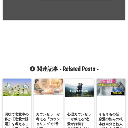
Related Posts
関連記事 -
-
現役で恋愛中の
カウンセラーが
心理カウンセラ
そもそもの話、
私が【恋愛の課
考える「カウン
ーが教える“恋
恋愛の悩みの根
題】を考えるこ
セリングで1番
愛が好転す
本は自分と他人