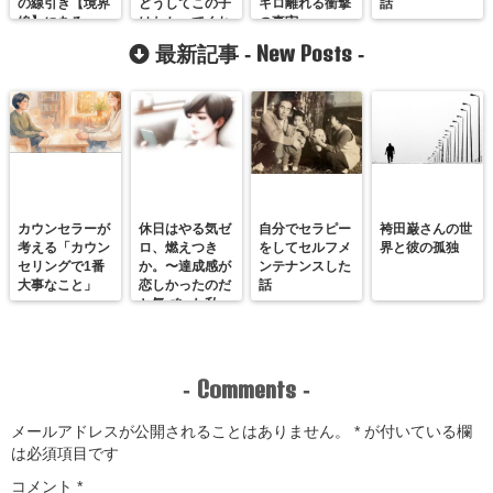
の線引き【境界
どうしてこの子
キロ離れる衝撃
話
線】にある。
はわかってくれ
の事実
ないの？
New Posts
最新記事 -
-
カウンセラーが
休日はやる気ゼ
自分でセラピー
袴田巌さんの世
考える「カウン
ロ、燃えつき
をしてセルフメ
界と彼の孤独
セリングで1番
か。〜達成感が
ンテナンスした
大事なこと」
恋しかったのだ
話
と気づいた私
が、満たされる
感覚を思い出す
まで〜
Comments
-
-
メールアドレスが公開されることはありません。
*
が付いている欄
は必須項目です
コメント
*