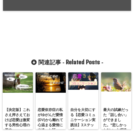
Related Posts
関連記事 -
-
【決定版】これ
恋愛依存症の私
自分を大切にす
最大の試練だっ
さえ押さえてお
がゆがんだ愛情
る【恋愛コミュ
た「話し合い」
けば恋愛は激変
(DV)から離れて
ニケーション実
ができまし
する男性心理の
心温まる愛情に
践法】3ステッ
た。“悲しかっ
基本
出逢った話
プ
た”という感情