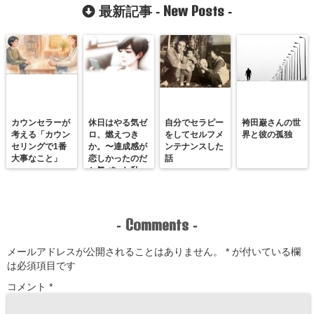
をひとつひとつ
New Posts
最新記事 -
-
言葉で相手に伝
えることができ
たんです！
カウンセラーが
休日はやる気ゼ
自分でセラピー
袴田巌さんの世
考える「カウン
ロ、燃えつき
をしてセルフメ
界と彼の孤独
セリングで1番
か。〜達成感が
ンテナンスした
大事なこと」
恋しかったのだ
話
と気づいた私
が、満たされる
感覚を思い出す
まで〜
Comments
-
-
メールアドレスが公開されることはありません。
*
が付いている欄
は必須項目です
コメント
*