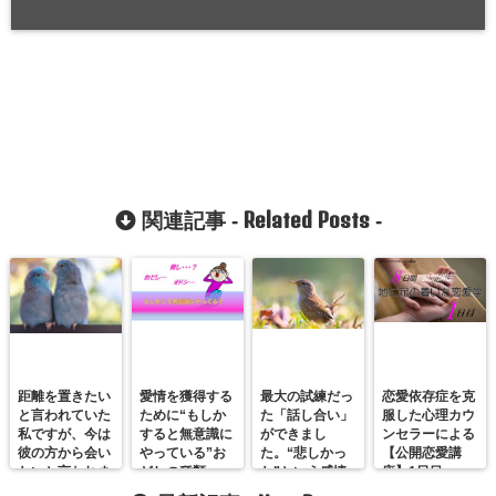
Related Posts
関連記事 -
-
距離を置きたい
愛情を獲得する
最大の試練だっ
恋愛依存症を克
と言われていた
ために“もしか
た「話し合い」
服した心理カウ
私ですが、今は
すると無意識に
ができまし
ンセラーによる
彼の方から会い
やっている”お
た。“悲しかっ
【公開恋愛講
たいと言われま
どしの種類
た”という感情
座】1日目
す。
をひとつひとつ