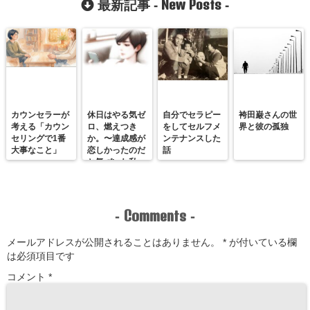
New Posts
最新記事 -
-
言葉で相手に伝
えることができ
たんです！
カウンセラーが
休日はやる気ゼ
自分でセラピー
袴田巌さんの世
考える「カウン
ロ、燃えつき
をしてセルフメ
界と彼の孤独
セリングで1番
か。〜達成感が
ンテナンスした
大事なこと」
恋しかったのだ
話
と気づいた私
が、満たされる
感覚を思い出す
まで〜
Comments
-
-
メールアドレスが公開されることはありません。
*
が付いている欄
は必須項目です
コメント
*