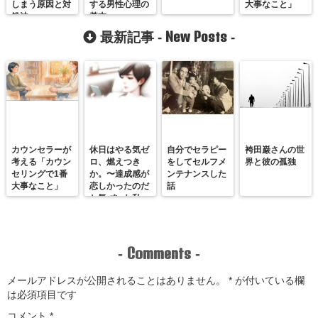
しまう原因と対
する男性心理の
大事なこと」
処法
基本
New Posts
最新記事 -
-
カウンセラーが
休日はやる気ゼ
自分でセラピー
袴田巌さんの世
考える「カウン
ロ、燃えつき
をしてセルフメ
界と彼の孤独
セリングで1番
か。〜達成感が
ンテナンスした
大事なこと」
恋しかったのだ
話
と気づいた私
が、満たされる
感覚を思い出す
まで〜
Comments
-
-
メールアドレスが公開されることはありません。
*
が付いている欄
は必須項目です
コメント
*