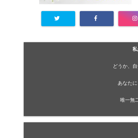
私
どうか、自
あなたに
唯一無