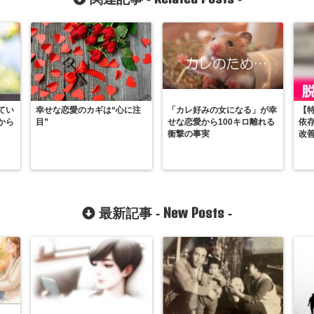
てい
幸せな恋愛のカギは“心に注
「カレ好みの女になる」が幸
【
から
目”
せな恋愛から100キロ離れる
依
衝撃の事実
改
New Posts
最新記事 -
-