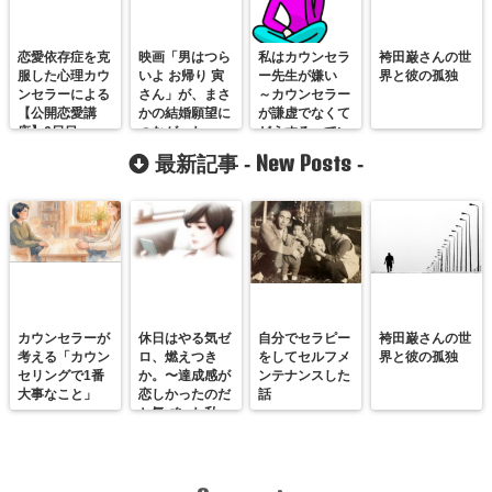
恋愛依存症を克
映画「男はつら
私はカウンセラ
袴田巌さんの世
服した心理カウ
いよ お帰り 寅
ー先生が嫌い
界と彼の孤独
ンセラーによる
さん」が、まさ
～カウンセラー
【公開恋愛講
かの結婚願望に
が謙虚でなくて
座】6日目
つながった
どうするってい
う話～
New Posts
最新記事 -
-
カウンセラーが
休日はやる気ゼ
自分でセラピー
袴田巌さんの世
考える「カウン
ロ、燃えつき
をしてセルフメ
界と彼の孤独
セリングで1番
か。〜達成感が
ンテナンスした
大事なこと」
恋しかったのだ
話
と気づいた私
が、満たされる
感覚を思い出す
まで〜