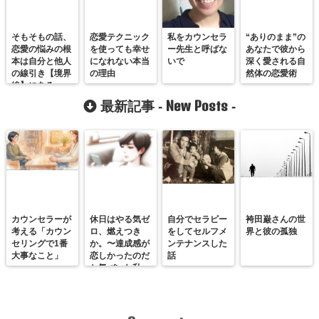
そもそもの話、
恋愛テクニック
私をカウンセラ
“ありのまま”の
恋愛の悩みの根
を使っても幸せ
ー先生と呼ばな
あなたで彼から
本は自分と他人
になれない本当
いで
深く愛される自
の線引き【境界
の理由
然体の恋愛術
線】にある。
New Posts
最新記事 -
-
カウンセラーが
休日はやる気ゼ
自分でセラピー
袴田巌さんの世
考える「カウン
ロ、燃えつき
をしてセルフメ
界と彼の孤独
セリングで1番
か。〜達成感が
ンテナンスした
大事なこと」
恋しかったのだ
話
と気づいた私
が、満たされる
感覚を思い出す
まで〜