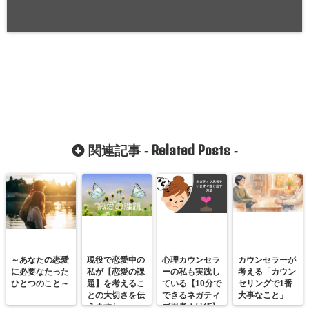
Related Posts
関連記事 -
-
～あなたの恋愛
現役で恋愛中の
心理カウンセラ
カウンセラーが
に必要なたった
私が【恋愛の課
ーの私も実践し
考える「カウン
ひとつのこと～
題】を考えるこ
ている【10分で
セリングで1番
との大切さを伝
できるネガティ
大事なこと」
えますね
ブ思考ぬけ術】