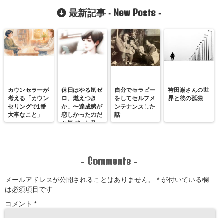
New Posts
最新記事 -
-
カウンセラーが
休日はやる気ゼ
自分でセラピー
袴田巌さんの世
考える「カウン
ロ、燃えつき
をしてセルフメ
界と彼の孤独
セリングで1番
か。〜達成感が
ンテナンスした
大事なこと」
恋しかったのだ
話
と気づいた私
が、満たされる
感覚を思い出す
まで〜
Comments
-
-
メールアドレスが公開されることはありません。
*
が付いている欄
は必須項目です
コメント
*