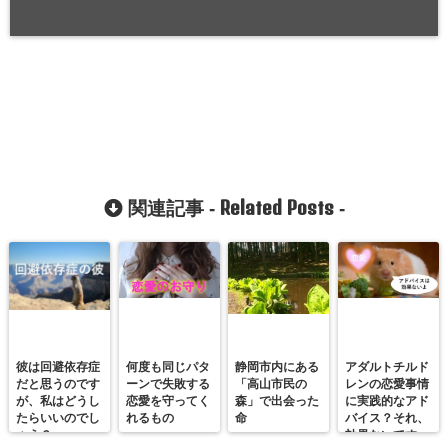
Related Posts
関連記事 -
-
彼は回避依存症
何度も同じパタ
静岡市内にある
アダルトチルド
だと思うのです
ーンで失敗する
「高山市民の
レンの恋愛事情
が、私はどうし
恋愛を守ってく
森」で出会った
に実践的なアド
たらいいのでし
れるもの
命
バイス？それ、
ょう？
効果ないです。