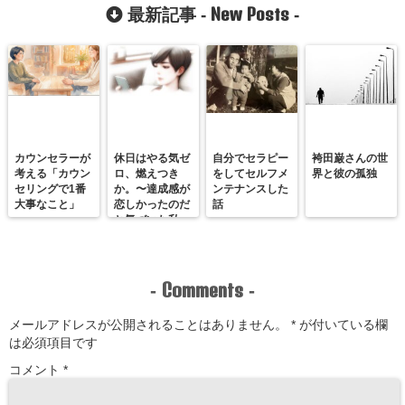
New Posts
最新記事 -
-
カウンセラーが
休日はやる気ゼ
自分でセラピー
袴田巌さんの世
考える「カウン
ロ、燃えつき
をしてセルフメ
界と彼の孤独
セリングで1番
か。〜達成感が
ンテナンスした
大事なこと」
恋しかったのだ
話
と気づいた私
が、満たされる
感覚を思い出す
まで〜
Comments
-
-
メールアドレスが公開されることはありません。
*
が付いている欄
は必須項目です
コメント
*