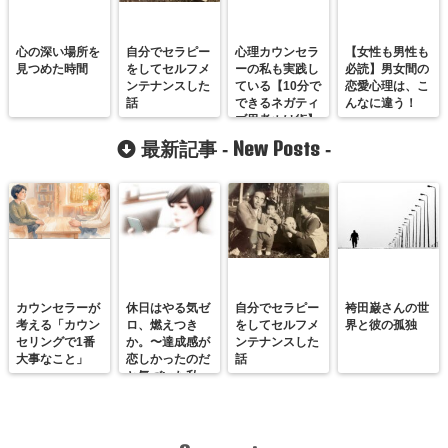
心の深い場所を
自分でセラピー
心理カウンセラ
【女性も男性も
見つめた時間
をしてセルフメ
ーの私も実践し
必読】男女間の
ンテナンスした
ている【10分で
恋愛心理は、こ
話
できるネガティ
んなに違う！
ブ思考ぬけ術】
New Posts
最新記事 -
-
カウンセラーが
休日はやる気ゼ
自分でセラピー
袴田巌さんの世
考える「カウン
ロ、燃えつき
をしてセルフメ
界と彼の孤独
セリングで1番
か。〜達成感が
ンテナンスした
大事なこと」
恋しかったのだ
話
と気づいた私
が、満たされる
感覚を思い出す
まで〜