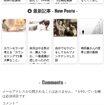
然体の恋愛術
読んで、10年間
【公開恋愛講
なくて…苦し
封印していた感
座】3日目
い。
情があふれた瞬
New Posts
最新記事 -
-
間。
カウンセラーが
休日はやる気ゼ
自分でセラピー
袴田巌さんの世
考える「カウン
ロ、燃えつき
をしてセルフメ
界と彼の孤独
セリングで1番
か。〜達成感が
ンテナンスした
大事なこと」
恋しかったのだ
話
と気づいた私
が、満たされる
感覚を思い出す
まで〜
Comments
-
-
メールアドレスが公開されることはありません。
*
が付いている欄
は必須項目です
コメント
*