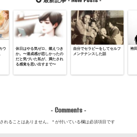
最新記事 -
-
カウ
休日はやる気ゼロ、燃えつき
自分でセラピーをしてセルフ
袴
こ
か。〜達成感が恋しかったの
メンテナンスした話
だと気づいた私が、満たされ
る感覚を思い出すまで〜
Comments
-
-
されることはありません。
*
が付いている欄は必須項目です