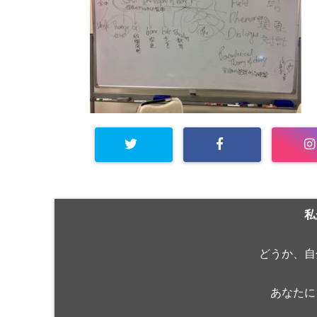
私
どうか、自
あなたに