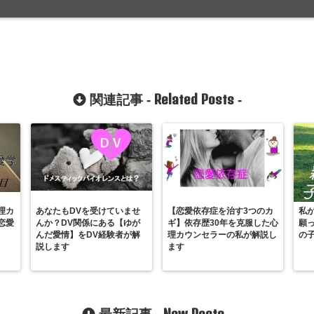
Related Posts
関連記事 -
-
理カ
あなたもDVを受けていませ
【恋愛依存症を治す3つのカ
私
恋愛
んか？DV関係にある【ゆが
ギ】依存歴30年を克服した心
願
んだ愛情】をDV経験者が解
理カウンセラーの私が解説し
の
説します
ます
New Posts