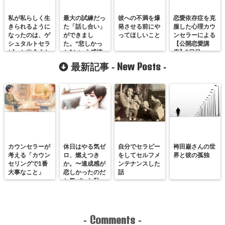
私が私らしく生
最大の試練だっ
彼への不満を爆
恋愛依存症を克
きられるように
た「話し合い」
発させる前にや
服した心理カウ
なったのは、ゲ
ができまし
ってほしいこと
ンセラーによる
シュタルトセラ
た。“悲しかっ
【公開恋愛講
ピーと出会えた
た”という感情
座】5日目
から。
をひとつひとつ
New Posts
最新記事 -
-
言葉で相手に伝
えることができ
たんです！
カウンセラーが
休日はやる気ゼ
自分でセラピー
袴田巌さんの世
考える「カウン
ロ、燃えつき
をしてセルフメ
界と彼の孤独
セリングで1番
か。〜達成感が
ンテナンスした
大事なこと」
恋しかったのだ
話
と気づいた私
が、満たされる
感覚を思い出す
まで〜
Comments
-
-