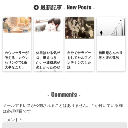
7つの方法
情があふれた瞬
New Posts
最新記事 -
-
間。
カウンセラーが
休日はやる気ゼ
自分でセラピー
袴田巌さんの世
考える「カウン
ロ、燃えつき
をしてセルフメ
界と彼の孤独
セリングで1番
か。〜達成感が
ンテナンスした
大事なこと」
恋しかったのだ
話
と気づいた私
が、満たされる
感覚を思い出す
まで〜
Comments
-
-
メールアドレスが公開されることはありません。
*
が付いている欄
は必須項目です
コメント
*