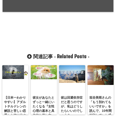
Related Posts
関連記事 -
-
【日本一わかり
彼女があなたと
彼は回避依存症
垣谷美雨さんの
やすい】アダル
ずっと一緒にい
だと思うのです
「もう別れても
トチルドレンの
たくなる『女性
が、私はどうし
いいですか」を
解説と苦しい恋
心理の基本と具
たらいいのでし
読んで、10年間
愛から抜け出す
体的な接し方』
ょう？
封印していた感