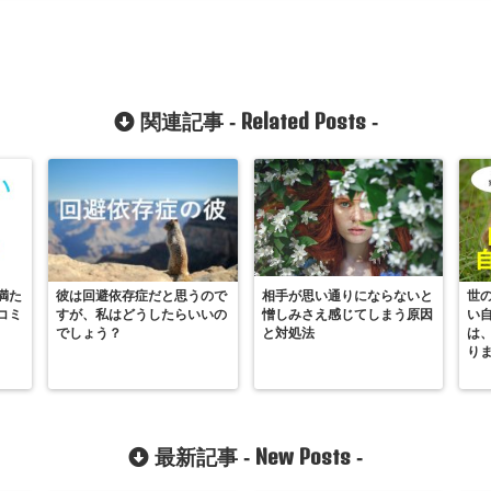
Related Posts
関連記事 -
-
満た
彼は回避依存症だと思うので
相手が思い通りにならないと
世
コミ
すが、私はどうしたらいいの
憎しみさえ感じてしまう原因
い
でしょう？
と対処法
は
り
New Posts
最新記事 -
-