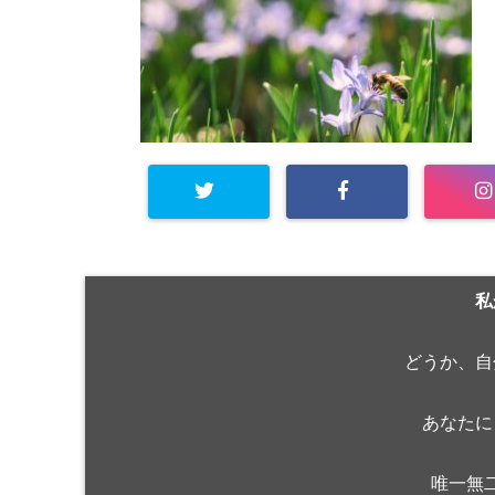
私
どうか、自
あなたに
唯一無