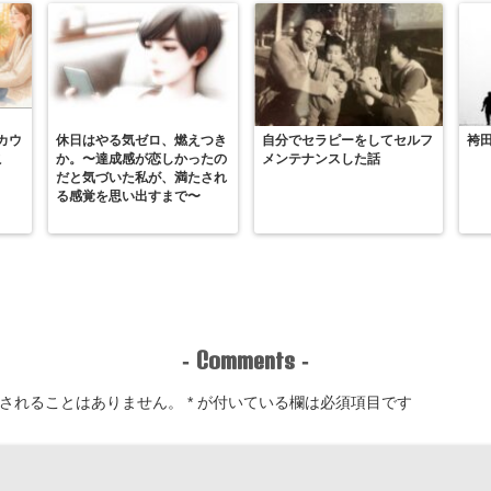
カウ
休日はやる気ゼロ、燃えつき
自分でセラピーをしてセルフ
袴
こ
か。〜達成感が恋しかったの
メンテナンスした話
だと気づいた私が、満たされ
る感覚を思い出すまで〜
Comments
-
-
されることはありません。
*
が付いている欄は必須項目です