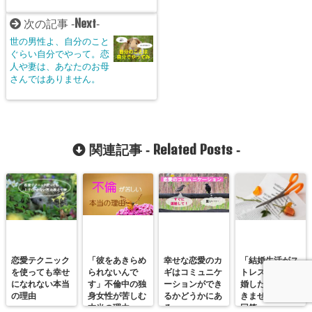
Next
次の記事 -
-
世の男性よ、自分のこと
ぐらい自分でやって。恋
人や妻は、あなたのお母
さんではありません。
Related Posts
関連記事 -
-
恋愛テクニック
「彼をあきらめ
幸せな恋愛のカ
「結婚生活がス
を使っても幸せ
られないんで
ギはコミュニケ
トレスです。離
になれない本当
す」不倫中の独
ーションができ
婚したいけどで
の理由
身女性が苦しむ
るかどうかにあ
きません」への
本当の理由
る
回答