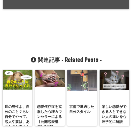
Related Posts
関連記事 -
-
世の男性よ、自
恋愛依存症を克
京都で遭遇した
楽しい恋愛がで
分のことぐらい
服した心理カウ
自分スタイル
きる人とできな
自分でやって。
ンセラーによる
い人の違いを心
恋人や妻は、あ
【公開恋愛講
理学的に解説
なたのお母さん
座】2日目
ではありませ