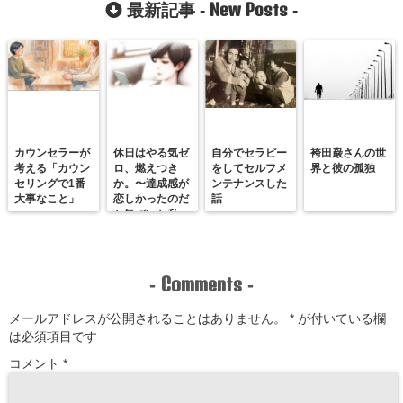
New Posts
最新記事 -
-
ん。
カウンセラーが
休日はやる気ゼ
自分でセラピー
袴田巌さんの世
考える「カウン
ロ、燃えつき
をしてセルフメ
界と彼の孤独
セリングで1番
か。〜達成感が
ンテナンスした
大事なこと」
恋しかったのだ
話
と気づいた私
が、満たされる
感覚を思い出す
まで〜
Comments
-
-
メールアドレスが公開されることはありません。
*
が付いている欄
は必須項目です
コメント
*