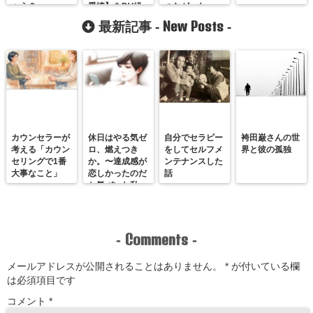
ょう？
愛情】をDV経
つながった
験者が解説しま
New Posts
最新記事 -
-
す
カウンセラーが
休日はやる気ゼ
自分でセラピー
袴田巌さんの世
考える「カウン
ロ、燃えつき
をしてセルフメ
界と彼の孤独
セリングで1番
か。〜達成感が
ンテナンスした
大事なこと」
恋しかったのだ
話
と気づいた私
が、満たされる
感覚を思い出す
まで〜
Comments
-
-
メールアドレスが公開されることはありません。
*
が付いている欄
は必須項目です
コメント
*