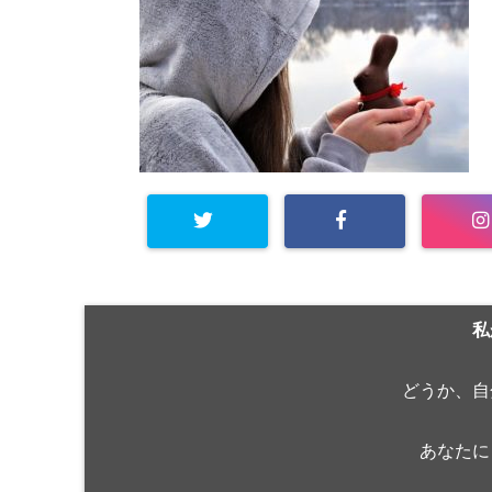
私
どうか、自
あなたに