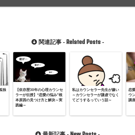
Related Posts
関連記事 -
-
孤独
【依存歴30年の心理カウンセ
私はカウンセラー先生が嫌い
恋
ラーが伝授】“恋愛の悩み”根
～カウンセラーが謙虚でなく
ウ
本原因の見つけ方と解決～実
てどうするっていう話～
講
践編～
New Posts
最新記事 -
-