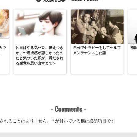
カウ
休日はやる気ゼロ、燃えつき
自分でセラピーをしてセルフ
袴
こ
か。〜達成感が恋しかったの
メンテナンスした話
だと気づいた私が、満たされ
る感覚を思い出すまで〜
Comments
-
-
されることはありません。
*
が付いている欄は必須項目です