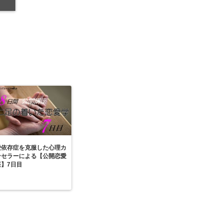
愛依存症を克服した心理カ
ンセラーによる【公開恋愛
座】7日目