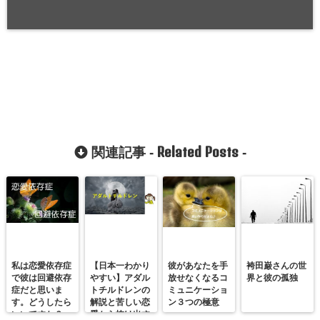
Related Posts
関連記事 -
-
私は恋愛依存症
【日本一わかり
彼があなたを手
袴田巌さんの世
で彼は回避依存
やすい】アダル
放せなくなるコ
界と彼の孤独
症だと思いま
トチルドレンの
ミュニケーショ
す。どうしたら
解説と苦しい恋
ン３つの極意
いいですか？
愛から抜け出す