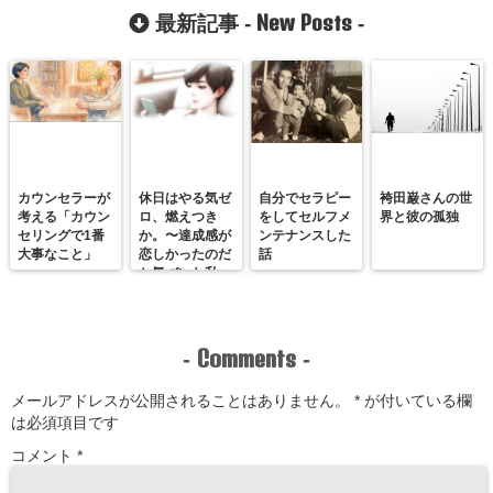
7つの方法
New Posts
最新記事 -
-
カウンセラーが
休日はやる気ゼ
自分でセラピー
袴田巌さんの世
考える「カウン
ロ、燃えつき
をしてセルフメ
界と彼の孤独
セリングで1番
か。〜達成感が
ンテナンスした
大事なこと」
恋しかったのだ
話
と気づいた私
が、満たされる
感覚を思い出す
まで〜
Comments
-
-
メールアドレスが公開されることはありません。
*
が付いている欄
は必須項目です
コメント
*