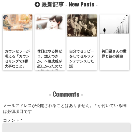
New Posts
最新記事 -
-
カウンセラーが
休日はやる気ゼ
自分でセラピー
袴田巌さんの世
考える「カウン
ロ、燃えつき
をしてセルフメ
界と彼の孤独
セリングで1番
か。〜達成感が
ンテナンスした
大事なこと」
恋しかったのだ
話
と気づいた私
が、満たされる
感覚を思い出す
まで〜
Comments
-
-
メールアドレスが公開されることはありません。
*
が付いている欄
は必須項目です
コメント
*