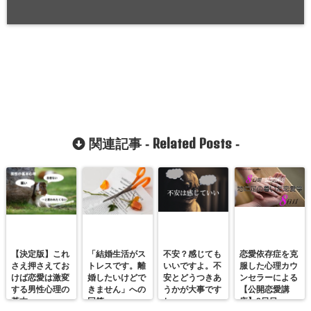
Related Posts
関連記事 -
-
【決定版】これ
「結婚生活がス
不安？感じても
恋愛依存症を克
さえ押さえてお
トレスです。離
いいですよ。不
服した心理カウ
けば恋愛は激変
婚したいけどで
安とどうつきあ
ンセラーによる
する男性心理の
きません」への
うかが大事です
【公開恋愛講
基本
回答
ね。
座】8日目