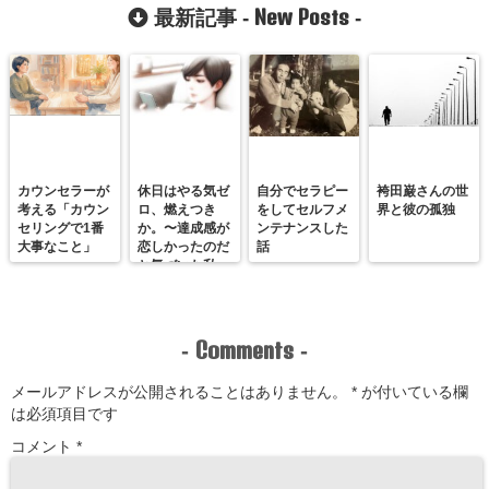
験者が解説しま
7つの方法
New Posts
最新記事 -
-
す
カウンセラーが
休日はやる気ゼ
自分でセラピー
袴田巌さんの世
考える「カウン
ロ、燃えつき
をしてセルフメ
界と彼の孤独
セリングで1番
か。〜達成感が
ンテナンスした
大事なこと」
恋しかったのだ
話
と気づいた私
が、満たされる
感覚を思い出す
まで〜
Comments
-
-
メールアドレスが公開されることはありません。
*
が付いている欄
は必須項目です
コメント
*