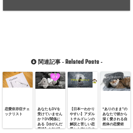
Related Posts
関連記事 -
-
恋愛依存症チェ
あなたもDVを
【日本一わかり
“ありのまま”の
ックリスト
受けていません
やすい】アダル
あなたで彼から
か？DV関係に
トチルドレンの
深く愛される自
ある【ゆがんだ
解説と苦しい恋
然体の恋愛術
愛情】をDV経
愛から抜け出す