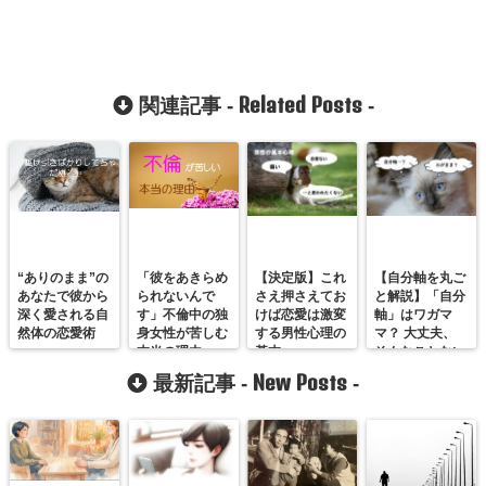
Related Posts
関連記事 -
-
“ありのまま”の
「彼をあきらめ
【決定版】これ
【自分軸を丸ご
あなたで彼から
られないんで
さえ押さえてお
と解説】「自分
深く愛される自
す」不倫中の独
けば恋愛は激変
軸」はワガマ
然体の恋愛術
身女性が苦しむ
する男性心理の
マ？ 大丈夫、
本当の理由
基本
そんなことない
ですよ。
New Posts
最新記事 -
-