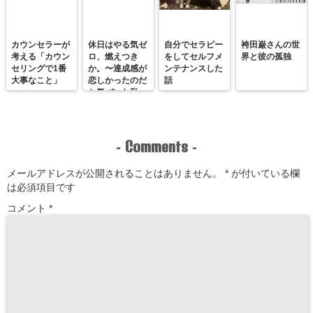
カウンセラーが
休日はやる気ゼ
自分でセラピー
袴田巌さんの世
考える「カウン
ロ、燃えつき
をしてセルフメ
界と彼の孤独
セリングで1番
か。〜達成感が
ンテナンスした
大事なこと」
恋しかったのだ
話
と気づいた私
が、満たされる
感覚を思い出す
まで〜
Comments
-
-
メールアドレスが公開されることはありません。
*
が付いている欄
は必須項目です
コメント
*