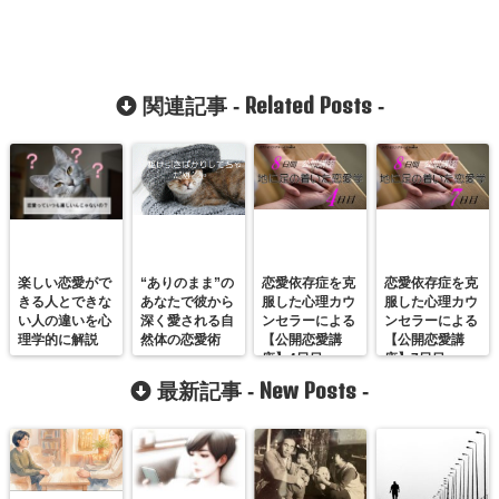
Related Posts
関連記事 -
-
楽しい恋愛がで
“ありのまま”の
恋愛依存症を克
恋愛依存症を克
きる人とできな
あなたで彼から
服した心理カウ
服した心理カウ
い人の違いを心
深く愛される自
ンセラーによる
ンセラーによる
理学的に解説
然体の恋愛術
【公開恋愛講
【公開恋愛講
座】4日目
座】7日目
New Posts
最新記事 -
-