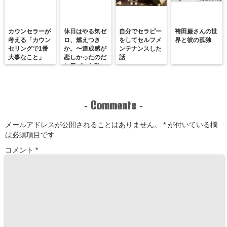
カウンセラーが
休日はやる気ゼ
自分でセラピー
袴田巌さんの世
考える「カウン
ロ、燃えつき
をしてセルフメ
界と彼の孤独
セリングで1番
か。〜達成感が
ンテナンスした
大事なこと」
恋しかったのだ
話
と気づいた私
が、満たされる
感覚を思い出す
まで〜
Comments
-
-
メールアドレスが公開されることはありません。
*
が付いている欄
は必須項目です
コメント
*