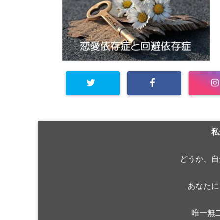
私
どうか、自
あなたに
唯一無