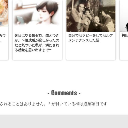
カウ
休日はやる気ゼロ、燃えつき
自分でセラピーをしてセルフ
袴
こ
か。〜達成感が恋しかったの
メンテナンスした話
だと気づいた私が、満たされ
る感覚を思い出すまで〜
Comments
-
-
されることはありません。
*
が付いている欄は必須項目です