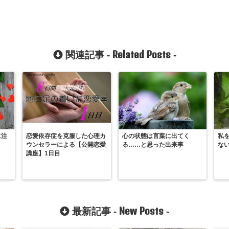
Related Posts
関連記事 -
-
に注
恋愛依存症を克服した心理カ
心の状態は言葉に出てく
私
ウンセラーによる【公開恋愛
る……と思った出来事
な
講座】1日目
New Posts
最新記事 -
-