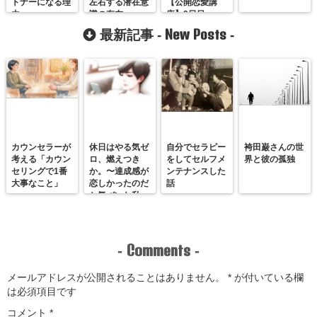
トナーになる理
左右する潜在意
【公開恋愛講
由
識の存在
座】2日目
New Posts
最新記事 -
-
カウンセラーが
休日はやる気ゼ
自分でセラピー
袴田巌さんの世
考える「カウン
ロ、燃えつき
をしてセルフメ
界と彼の孤独
セリングで1番
か。〜達成感が
ンテナンスした
大事なこと」
恋しかったのだ
話
と気づいた私
が、満たされる
感覚を思い出す
まで〜
Comments
-
-
メールアドレスが公開されることはありません。
*
が付いている欄
は必須項目です
コメント
*