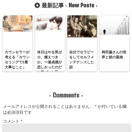
New Posts
最新記事 -
-
カウンセラーが
休日はやる気ゼ
自分でセラピー
袴田巌さんの世
考える「カウン
ロ、燃えつき
をしてセルフメ
界と彼の孤独
セリングで1番
か。〜達成感が
ンテナンスした
大事なこと」
恋しかったのだ
話
と気づいた私
が、満たされる
感覚を思い出す
まで〜
Comments
-
-
メールアドレスが公開されることはありません。
*
が付いている欄
は必須項目です
コメント
*