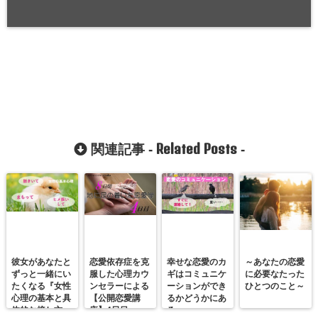
Related Posts
関連記事 -
-
彼女があなたと
恋愛依存症を克
幸せな恋愛のカ
～あなたの恋愛
ずっと一緒にい
服した心理カウ
ギはコミュニケ
に必要なたった
たくなる『女性
ンセラーによる
ーションができ
ひとつのこと～
心理の基本と具
【公開恋愛講
るかどうかにあ
体的な接し方』
座】4日目
る