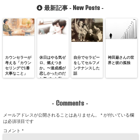
こと」の意味
New Posts
最新記事 -
-
カウンセラーが
休日はやる気ゼ
自分でセラピー
袴田巌さんの世
考える「カウン
ロ、燃えつき
をしてセルフメ
界と彼の孤独
セリングで1番
か。〜達成感が
ンテナンスした
大事なこと」
恋しかったのだ
話
と気づいた私
が、満たされる
感覚を思い出す
まで〜
Comments
-
-
メールアドレスが公開されることはありません。
*
が付いている欄
は必須項目です
コメント
*