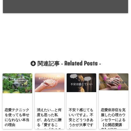
Related Posts
関連記事 -
-
恋愛テクニック
消えたい…と何
不安？感じても
恋愛依存症を克
を使っても幸せ
度も思った私
いいですよ。不
服した心理カウ
になれない本当
が、あなたに贈
安とどうつきあ
ンセラーによる
の理由
る「愛するこ
うかが大事です
【公開恋愛講
と」と「生きる
ね。
座】6日目