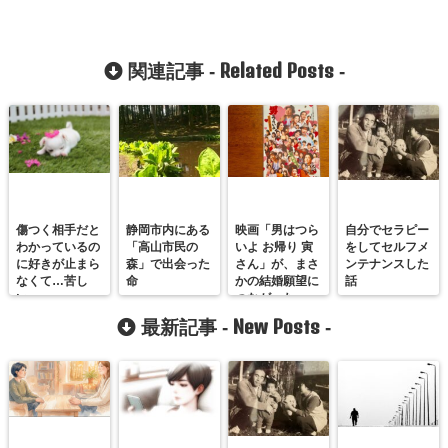
Related Posts
関連記事 -
-
傷つく相手だと
静岡市内にある
映画「男はつら
自分でセラピー
わかっているの
「高山市民の
いよ お帰り 寅
をしてセルフメ
に好きが止まら
森」で出会った
さん」が、まさ
ンテナンスした
なくて…苦し
命
かの結婚願望に
話
い。
つながった
New Posts
最新記事 -
-