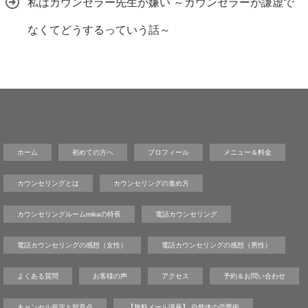
私はカウンセラー先生が嫌い ～カウンセラーが謙虚で
なくてどうするっていう話～
ホーム
初めての方へ
プロフィール
メニュー＆料金
カウンセリングとは
カウンセリングの進め方
カウンセリングルームmikaの特長
電話カウンセリング
電話カウンセリングの感想（女性）
電話カウンセリングの感想（男性）
よくある質問
お客様の声
アクセス
予約＆お問い合わせ
キャンセル規定と留意点
【無料メール講座】 自然体の恋愛術