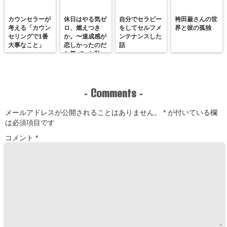
カウンセラーが
休日はやる気ゼ
自分でセラピー
袴田巌さんの世
考える「カウン
ロ、燃えつき
をしてセルフメ
界と彼の孤独
セリングで1番
か。〜達成感が
ンテナンスした
大事なこと」
恋しかったのだ
話
と気づいた私
が、満たされる
感覚を思い出す
まで〜
Comments
-
-
メールアドレスが公開されることはありません。
*
が付いている欄
は必須項目です
コメント
*