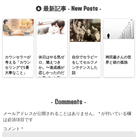
New Posts
最新記事 -
-
カウンセラーが
休日はやる気ゼ
自分でセラピー
袴田巌さんの世
考える「カウン
ロ、燃えつき
をしてセルフメ
界と彼の孤独
セリングで1番
か。〜達成感が
ンテナンスした
大事なこと」
恋しかったのだ
話
と気づいた私
が、満たされる
感覚を思い出す
まで〜
Comments
-
-
メールアドレスが公開されることはありません。
*
が付いている欄
は必須項目です
コメント
*