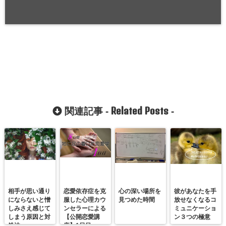
Related Posts
関連記事 -
-
相手が思い通り
恋愛依存症を克
心の深い場所を
彼があなたを手
にならないと憎
服した心理カウ
見つめた時間
放せなくなるコ
しみさえ感じて
ンセラーによる
ミュニケーショ
しまう原因と対
【公開恋愛講
ン３つの極意
処法
座】1日目