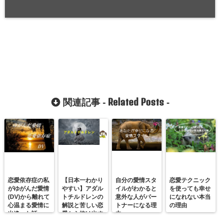
Related Posts
関連記事 -
-
恋愛依存症の私
【日本一わかり
自分の愛情スタ
恋愛テクニック
がゆがんだ愛情
やすい】アダル
イルがわかると
を使っても幸せ
(DV)から離れて
トチルドレンの
意外な人がパー
になれない本当
心温まる愛情に
解説と苦しい恋
トナーになる理
の理由
出逢った話
愛から抜け出す
由