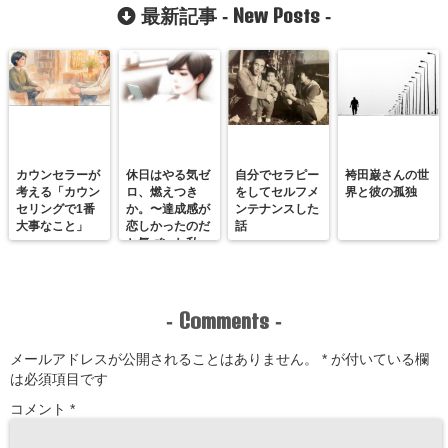
7つの方法
New Posts
最新記事 -
-
カウンセラーが
休日はやる気ゼ
自分でセラピー
袴田巌さんの世
考える「カウン
ロ、燃えつき
をしてセルフメ
界と彼の孤独
セリングで1番
か。〜達成感が
ンテナンスした
大事なこと」
恋しかったのだ
話
と気づいた私
が、満たされる
感覚を思い出す
まで〜
Comments
-
-
メールアドレスが公開されることはありません。
*
が付いている欄
は必須項目です
コメント
*