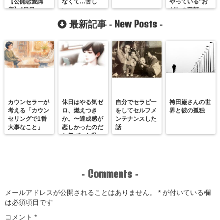
【公開恋愛講
なくて…苦し
やっている”お
座】4日目
い。
どしの種類
New Posts
最新記事 -
-
カウンセラーが
休日はやる気ゼ
自分でセラピー
袴田巌さんの世
考える「カウン
ロ、燃えつき
をしてセルフメ
界と彼の孤独
セリングで1番
か。〜達成感が
ンテナンスした
大事なこと」
恋しかったのだ
話
と気づいた私
が、満たされる
感覚を思い出す
まで〜
Comments
-
-
メールアドレスが公開されることはありません。
*
が付いている欄
は必須項目です
コメント
*