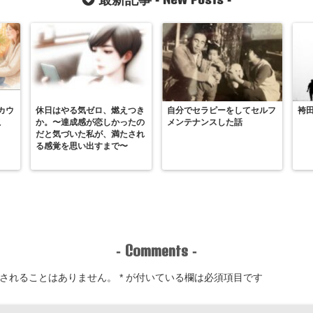
カウ
休日はやる気ゼロ、燃えつき
自分でセラピーをしてセルフ
袴
こ
か。〜達成感が恋しかったの
メンテナンスした話
だと気づいた私が、満たされ
る感覚を思い出すまで〜
Comments
-
-
されることはありません。
*
が付いている欄は必須項目です