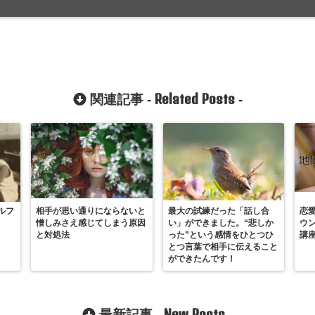
Related Posts
関連記事 -
-
ルフ
相手が思い通りにならないと
最大の試練だった「話し合
恋
憎しみさえ感じてしまう原因
い」ができました。“悲しか
ウ
と対処法
った”という感情をひとつひ
講
とつ言葉で相手に伝えること
ができたんです！
New Posts
最新記事 -
-