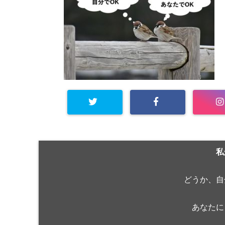
私
どうか、自
あなたに