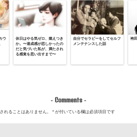
カウ
休日はやる気ゼロ、燃えつき
自分でセラピーをしてセルフ
袴
こ
か。〜達成感が恋しかったの
メンテナンスした話
だと気づいた私が、満たされ
る感覚を思い出すまで〜
Comments
-
-
されることはありません。
*
が付いている欄は必須項目です