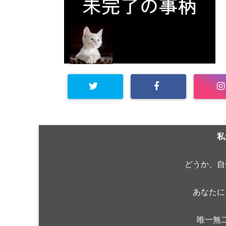
私
どうか、自
あなたに
唯一無