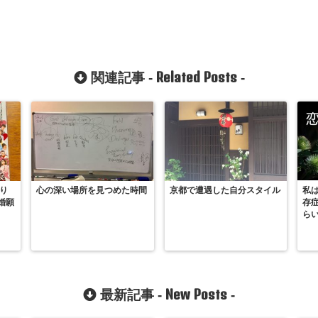
Related Posts
関連記事 -
-
り
心の深い場所を見つめた時間
京都で遭遇した自分スタイル
私
婚願
存
ら
New Posts
最新記事 -
-