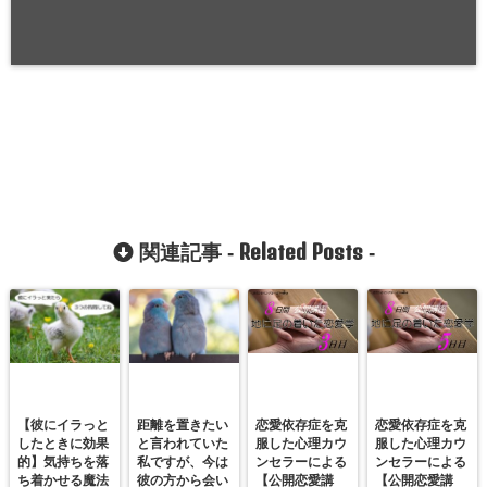
Related Posts
関連記事 -
-
【彼にイラっと
距離を置きたい
恋愛依存症を克
恋愛依存症を克
したときに効果
と言われていた
服した心理カウ
服した心理カウ
的】気持ちを落
私ですが、今は
ンセラーによる
ンセラーによる
ち着かせる魔法
彼の方から会い
【公開恋愛講
【公開恋愛講