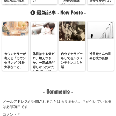
愛の悩み”根本
い
【公開恋愛講
身女性が苦しむ
原因の見つけ方
座】4日目
本当の理由
と解決～実践編
New Posts
最新記事 -
-
～
カウンセラーが
休日はやる気ゼ
自分でセラピー
袴田巌さんの世
考える「カウン
ロ、燃えつき
をしてセルフメ
界と彼の孤独
セリングで1番
か。〜達成感が
ンテナンスした
大事なこと」
恋しかったのだ
話
と気づいた私
が、満たされる
感覚を思い出す
まで〜
Comments
-
-
メールアドレスが公開されることはありません。
*
が付いている欄
は必須項目です
コメント
*