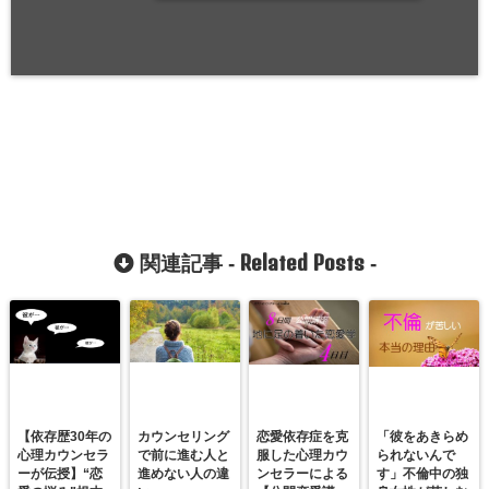
Related Posts
関連記事 -
-
【依存歴30年の
カウンセリング
恋愛依存症を克
「彼をあきらめ
心理カウンセラ
で前に進む人と
服した心理カウ
られないんで
ーが伝授】“恋
進めない人の違
ンセラーによる
す」不倫中の独