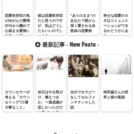
恋愛依存症の私
彼は回避依存症
“ありのまま”の
幸せな恋愛のカ
がゆがんだ愛情
だと思うのです
あなたで彼から
ギはコミュニケ
(DV)から離れて
が、私はどうし
深く愛される自
ーションができ
心温まる愛情に
たらいいのでし
然体の恋愛術
るかどうかにあ
出逢った話
ょう？
る
New Posts
最新記事 -
-
カウンセラーが
休日はやる気ゼ
自分でセラピー
袴田巌さんの世
考える「カウン
ロ、燃えつき
をしてセルフメ
界と彼の孤独
セリングで1番
か。〜達成感が
ンテナンスした
大事なこと」
恋しかったのだ
話
と気づいた私
が、満たされる
感覚を思い出す
まで〜