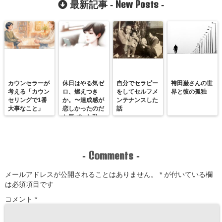
New Posts
最新記事 -
-
カウンセラーが
休日はやる気ゼ
自分でセラピー
袴田巌さんの世
考える「カウン
ロ、燃えつき
をしてセルフメ
界と彼の孤独
セリングで1番
か。〜達成感が
ンテナンスした
大事なこと」
恋しかったのだ
話
と気づいた私
が、満たされる
感覚を思い出す
まで〜
Comments
-
-
メールアドレスが公開されることはありません。
*
が付いている欄
は必須項目です
コメント
*