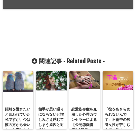
Related Posts
関連記事 -
-
距離を置きたい
相手が思い通り
恋愛依存症を克
「彼をあきらめ
と言われていた
にならないと憎
服した心理カウ
られないんで
私ですが、今は
しみさえ感じて
ンセラーによる
す」不倫中の独
彼の方から会い
しまう原因と対
【公開恋愛講
身女性が苦しむ
たいと言われま
処法
座】3日目
本当の理由
す。