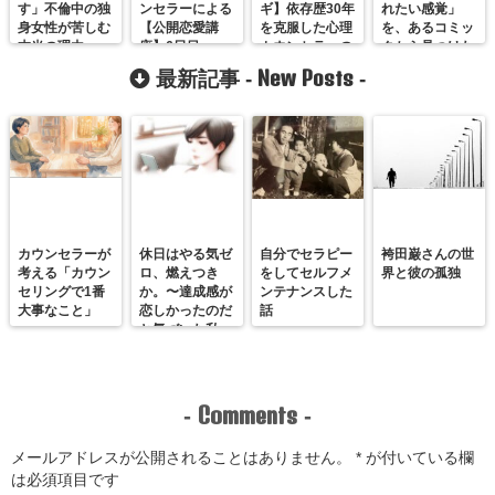
す」不倫中の独
ンセラーによる
ギ】依存歴30年
れたい感覚」
身女性が苦しむ
【公開恋愛講
を克服した心理
を、あるコミッ
本当の理由
座】6日目
カウンセラーの
クから見つけた
私が解説します
話
New Posts
最新記事 -
-
カウンセラーが
休日はやる気ゼ
自分でセラピー
袴田巌さんの世
考える「カウン
ロ、燃えつき
をしてセルフメ
界と彼の孤独
セリングで1番
か。〜達成感が
ンテナンスした
大事なこと」
恋しかったのだ
話
と気づいた私
が、満たされる
感覚を思い出す
まで〜
Comments
-
-
メールアドレスが公開されることはありません。
*
が付いている欄
は必須項目です