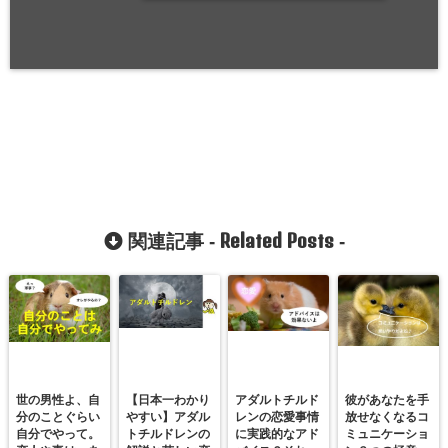
Related Posts
関連記事 -
-
世の男性よ、自
【日本一わかり
アダルトチルド
彼があなたを手
分のことぐらい
やすい】アダル
レンの恋愛事情
放せなくなるコ
自分でやって。
トチルドレンの
に実践的なアド
ミュニケーショ