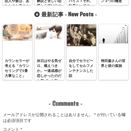
恋人や妻は、あ
解説と苦しい恋
バイス？それ、
ン３つの極意
なたのお母さん
愛から抜け出す
効果ないです。
ではありませ
7つの方法
New Posts
最新記事 -
-
ん。
カウンセラーが
休日はやる気ゼ
自分でセラピー
袴田巌さんの世
考える「カウン
ロ、燃えつき
をしてセルフメ
界と彼の孤独
セリングで1番
か。〜達成感が
ンテナンスした
大事なこと」
恋しかったのだ
話
と気づいた私
が、満たされる
感覚を思い出す
まで〜
Comments
-
-
メールアドレスが公開されることはありません。
*
が付いている欄
は必須項目です
コメント
*